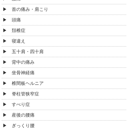
首の痛み・肩こり
頭痛
頚椎症
寝違え
五十肩・四十肩
背中の痛み
坐骨神経痛
椎間板ヘルニア
脊柱管狭窄症
すべり症
産後の腰痛
ぎっくり腰