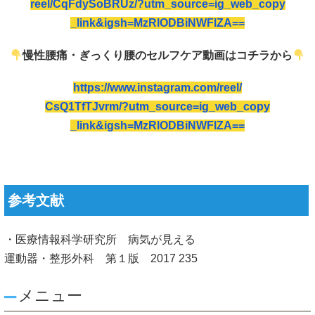
reel/CqFdySoBRUz/?utm_source=ig_web_copy
_link&igsh=MzRlODBiNWFlZA==
慢性腰痛・ぎっくり腰のセルフケア動画はコチラから
https://www.instagram.com/reel/
CsQ1TfTJvrm/?utm_source=ig_web_copy
_link&igsh=MzRlODBiNWFlZA==
参考文献
・医療情報科学研究所 病気が見える
運動器・整形外科 第１版 2017 235
メニュー