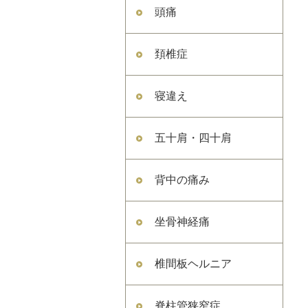
頭痛
頚椎症
寝違え
五十肩・四十肩
背中の痛み
坐骨神経痛
椎間板ヘルニア
脊柱管狭窄症