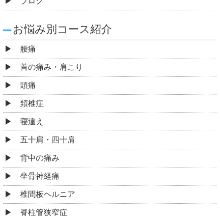
ブログ
お悩み別コース紹介
腰痛
首の痛み・肩こり
頭痛
頚椎症
寝違え
五十肩・四十肩
背中の痛み
坐骨神経痛
椎間板ヘルニア
脊柱管狭窄症