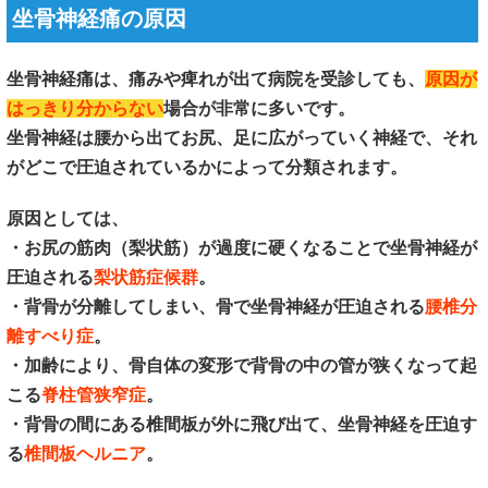
坐骨神経痛の原因
坐骨神経痛は、痛みや痺れが出て病院を受診しても、
原因が
はっきり分からない
場合が非常に多いです。
坐骨神経は腰から出てお尻、足に広がっていく神経で、それ
がどこで圧迫されているかによって分類されます。
原因としては、
・お尻の筋肉（梨状筋）が過度に硬くなることで坐骨神経が
圧迫される
梨状筋症候群
。
・背骨が分離してしまい、骨で坐骨神経が圧迫される
腰椎分
離すべり症
。
・加齢により、骨自体の変形で背骨の中の管が狭くなって起
こる
脊柱管狭窄症
。
・背骨の間にある椎間板が外に飛び出て、坐骨神経を圧迫す
る
椎間板ヘルニア
。