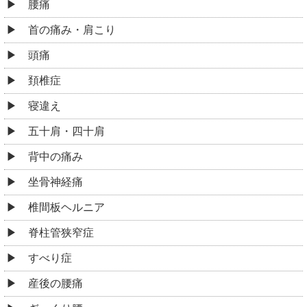
腰痛
首の痛み・肩こり
頭痛
頚椎症
寝違え
五十肩・四十肩
背中の痛み
坐骨神経痛
椎間板ヘルニア
脊柱管狭窄症
すべり症
産後の腰痛