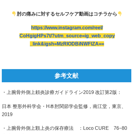
肘の痛みに対するセルフケア動画はコチラから
https://www.instagram.com/reel/
CoHgigHPs7t/?utm_source=ig_web_copy
_link&igsh=MzRlODBiNWFlZA==
参考文献
・上腕骨外側上頼炎診療ガイドライン2019 改訂第2版：
日本 整形外科学会・H本肘関節学会監修，南江堂，東京、
2019
・上腕骨外側上顆上炎の保存療法 ：
Loco CURE
76−80