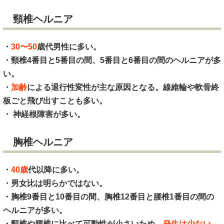
頸椎ヘルニア
・
30〜50
歳代男性に多い。
・頸椎4番目と5番目の間、5番目と6番目の間のヘルニアが多
い。
・
加齢
による退行性変性が主な原因となる。線維輪や軟骨終
板ごと飛び出すことも多い。
・ 神経根障害が多い。
胸椎ヘルニア
・
40歳
代以降に多い。
・男女比は明らかではない。
・胸椎9番目と10番目の間、胸椎12番目と腰椎1番目の間の
ヘルニアが多い。
・頸椎や腰椎に比べて可動性が小さいため、
発生は少ない
。