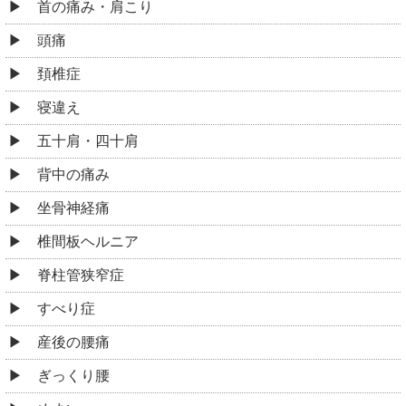
首の痛み・肩こり
頭痛
頚椎症
寝違え
五十肩・四十肩
背中の痛み
坐骨神経痛
椎間板ヘルニア
脊柱管狭窄症
すべり症
産後の腰痛
ぎっくり腰